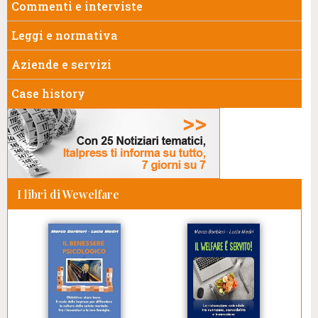
Commenti e interviste
Leggi e normativa
Aziende e servizi
Case history
I libri di Wewelfare