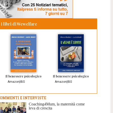
I libri di Wewelfare
Il benessere psicologico
Il benessere psicologico
Amazon
|
IBS
Amazon
|
IBS
OMMENTI E INTERVISTE
Coaching4Mum, la maternità come
leva di crescita