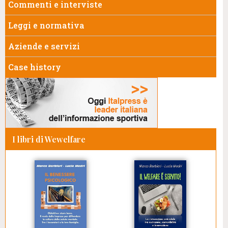
Commenti e interviste
Leggi e normativa
Aziende e servizi
Case history
I libri di Wewelfare