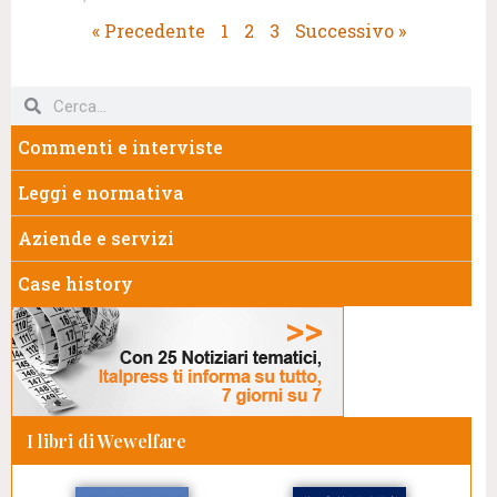
« Precedente
1
2
3
Successivo »
Commenti e interviste
Leggi e normativa
Aziende e servizi
Case history
I libri di Wewelfare