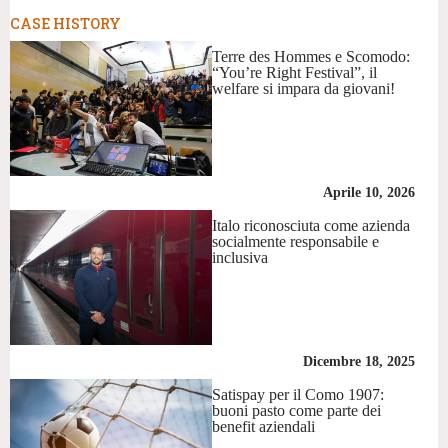
CASE HISTORY
Terre des Hommes e Scomodo:
“You’re Right Festival”, il
welfare si impara da giovani!
Aprile 10, 2026
Italo riconosciuta come azienda
socialmente responsabile e
inclusiva
Dicembre 18, 2025
Satispay per il Como 1907:
buoni pasto come parte dei
benefit aziendali