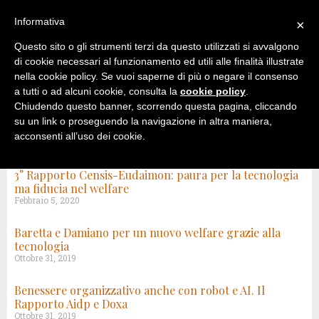
Informativa
×
Questo sito o gli strumenti terzi da questo utilizzati si avvalgono
di cookie necessari al funzionamento ed utili alle finalità illustrate
nella cookie policy. Se vuoi saperne di più o negare il consenso
a tutti o ad alcuni cookie, consulta la
cookie policy
.
Chiudendo questo banner, scorrendo questa pagina, cliccando
su un link o proseguendo la navigazione in altra maniera,
acconsenti all’uso dei cookie.
TAG: INNOVAZIONE TECNOLOGICA
3° Rapporto Censis-Eudaimon: paura per la tecnologia
ma fiducia nel welfare
Febbraio 5, 2020
Baretta e Damiano per un nuovo welfare grazie alla
tecnologia
Ottobre 31, 2019
Benessere organizzativo anche con robot e AI. Il
Rapporto Aidp e Doxa
Ottobre 31, 2019