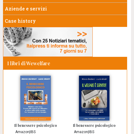
Aziende e servizi
Case history
I libri di Wewelfare
Il benessere psicologico
Il benessere psicologico
Amazon
|
IBS
Amazon
|
IBS