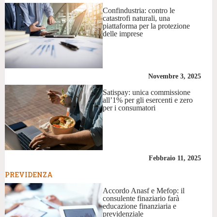
Confindustria: contro le
catastrofi naturali, una
piattaforma per la protezione
delle imprese
Novembre 3, 2025
Satispay: unica commissione
all’1% per gli esercenti e zero
per i consumatori
Febbraio 11, 2025
PREVIDENZA
Accordo Anasf e Mefop: il
consulente finaziario farà
educazione finanziaria e
previdenziale