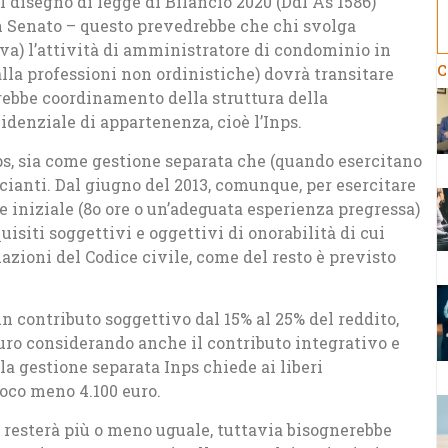
 disegno di legge di Bilancio 2020 (Ddl As 1586)
in Senato – questo prevedrebbe che chi svolga
a) l’attività di amministratore di condominio in
C
alla professioni non ordinistiche) dovrà transitare
terebbe coordinamento della struttura della
denziale di appartenenza, cioè l’Inps.
Inps, sia come gestione separata che (quando esercitano
cianti. Dal giugno del 2013, comunque, per esercitare
e iniziale (8o ore o un’adeguata esperienza pregressa)
uisiti soggettivi e oggettivi di onorabilità di cui
tuazioni del Codice civile, come del resto è previsto
n contributo soggettivo dal 15% al 25% del reddito,
uro considerando anche il contributo integrativo e
a gestione separata Inps chiede ai liberi
poco meno 4.100 euro.
resterà più o meno uguale, tuttavia bisognerebbe