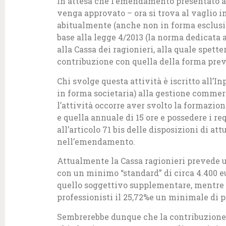
In attesa che l’emendamento presentato al
venga approvato – ora si trova al vaglio 
abitualmente (anche non in forma esclusiv
base alla legge 4/2013 (la norma dedicata 
alla Cassa dei ragionieri, alla quale spet
contribuzione con quella della forma previ
Chi svolge questa attività è iscritto all’
in forma societaria) alla gestione commer
l’attività occorre aver svolto la formazion
e quella annuale di 15 ore e possedere i req
all’articolo 71 bis delle disposizioni di at
nell’emendamento.
Attualmente la Cassa ragionieri prevede u
con un minimo “standard” di circa 4.400 e
quello soggettivo supplementare, mentre l
professionisti il 25,72%e un minimale di 
Sembrerebbe dunque che la contribuzione 