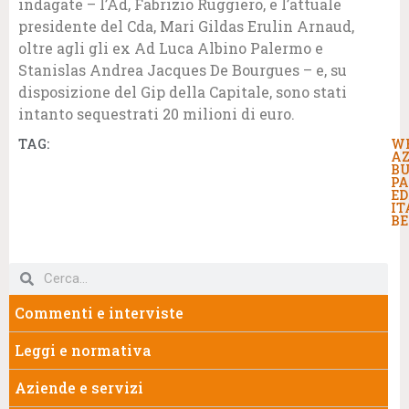
indagate – l’Ad, Fabrizio Ruggiero, e l’attuale
presidente del Cda, Mari Gildas Erulin Arnaud,
oltre agli gli ex Ad Luca Albino Palermo e
Stanislas Andrea Jacques De Bourgues – e, su
disposizione del Gip della Capitale, sono stati
intanto sequestrati 20 milioni di euro.
TAG:
W
AZ
BU
PA
ED
IT
BE
Commenti e interviste
Leggi e normativa
Aziende e servizi