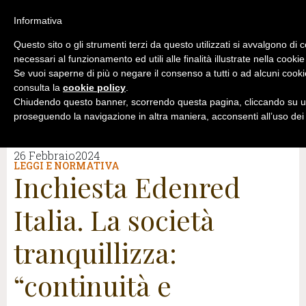
Informativa
Questo sito o gli strumenti terzi da questo utilizzati si avvalgono di 
necessari al funzionamento ed utili alle finalità illustrate nella cookie
Se vuoi saperne di più o negare il consenso a tutti o ad alcuni cooki
consulta la
cookie policy
.
Chiudendo questo banner, scorrendo questa pagina, cliccando su un
proseguendo la navigazione in altra maniera, acconsenti all’uso dei
26 Febbraio2024
LEGGI E NORMATIVA
Inchiesta Edenred
Italia. La società
tranquillizza:
“continuità e