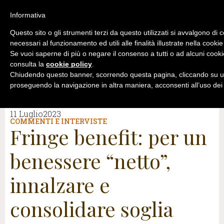
Informativa
Questo sito o gli strumenti terzi da questo utilizzati si avvalgono di 
necessari al funzionamento ed utili alle finalità illustrate nella cookie
Se vuoi saperne di più o negare il consenso a tutti o ad alcuni cooki
consulta la
cookie policy
.
Chiudendo questo banner, scorrendo questa pagina, cliccando su un
proseguendo la navigazione in altra maniera, acconsenti all’uso dei
11 Luglio2023
COMMENTI E INTERVISTE
Fringe benefit: per un
benessere “netto”,
innalzare e
consolidare soglia