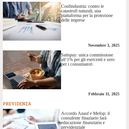
Confindustria: contro le
catastrofi naturali, una
piattaforma per la protezione
delle imprese
Novembre 3, 2025
Satispay: unica commissione
all’1% per gli esercenti e zero
per i consumatori
Febbraio 11, 2025
PREVIDENZA
Accordo Anasf e Mefop: il
consulente finaziario farà
educazione finanziaria e
previdenziale