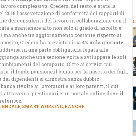
 lavoro complessiva. Credem, del resto, è stata la
l 2018 l’asseverazione di conformità dei rapporti di
dine dei consulenti del lavoro in collaborazione con il
C
zata a mantenere alto non solo il grado di ascolto e
ti ma anche un aggiornamento costante rispetto ai
oposito, Credem ha previsto circa
42 mila giornate
uddivisa in una parte obbligatoria legata alla
aggiunga anche una sezione volta a sviluppare le soft
i cambiamenti del comparto. Oltre ai servizi più
ia, il fondo pensione,il bonus per la nascita dei figli,
re dei dipendenti si dimostra senza dubbio
anca rivolte ai lavoratori e ai loro parenti, il cui
i attraverso questionari e un portale online dove il
referisce.
IENDALE
,
SMART WORKING
,
BANCHE