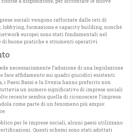
risorse a disposizione, per affrontare le nuove
prese sociali vengono rafforzate dalle reti di
, lobbying, formazione e capacity building, nonché
network europei sono stati fondamentali nel
 di buone pratiche e strumenti operativi.
nto
iede necessariamente l’adozione di una legislazione
e fare affidamento sui quadri giuridici esistenti.
a, i Paesi Bassi e la Svezia hanno preferito non
 tuttavia un numero significativo di imprese sociali
lto recente sembra quella di riconoscere l’impresa
endola come parte di un fenomeno più ampio:
re.
lico per le imprese sociali, alcuni paesi utilizzano
ertificazioni. Questi schemi sono stati adottati