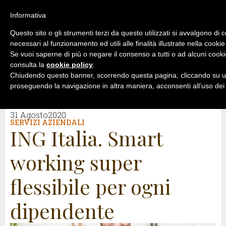
Informativa
Questo sito o gli strumenti terzi da questo utilizzati si avvalgono di 
necessari al funzionamento ed utili alle finalità illustrate nella cookie
Se vuoi saperne di più o negare il consenso a tutti o ad alcuni cooki
consulta la
cookie policy
.
Chiudendo questo banner, scorrendo questa pagina, cliccando su un
proseguendo la navigazione in altra maniera, acconsenti all’uso dei
31 Agosto2020
SERVIZI AZIENDALI
ING Italia. Smart
working super
flessibile per ogni
dipendente