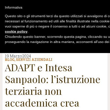
Informativa
Questo sito o gli strumenti terzi da questo utilizzati si avvalgono di 
necessari al funzionamento ed utili alle finalità illustrate nella cookie
vuoi saperne di più o negare il consenso a tutti o ad alcuni cookie, c
cookie policy
.
Chiudendo questo banner, scorrendo questa pagina, cliccando su un
proseguendo la navigazione in altra maniera, acconsenti all’uso dei
19 Marzo2024
BLOG
,
SERVIZI AZIENDALI
ADAPT e Intesa
Sanpaolo: l’istruzione
terziaria non
accademica crea