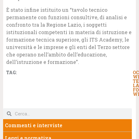
È stato infine istituito un “tavolo tecnico
permanente con funzioni consultive, di analisi e
confronto tra la Regione Lazio, i soggetti
istituzionali competenti in materia di istruzione e
formazione tecnica superiore, gli ITS Academy, le
università e le imprese e gli enti del Terzo settore
che operano nell’ambito dell’educazione,
dell’istruzione e formazione”.
TAG:
OC
W
TE
LA
F
W
Commenti e interviste
Leggi e normativa