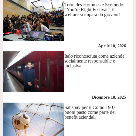
Terre des Hommes e Scomodo:
“You’re Right Festival”, il
welfare si impara da giovani!
Aprile 10, 2026
Italo riconosciuta come azienda
socialmente responsabile e
inclusiva
Dicembre 18, 2025
Satispay per il Como 1907:
buoni pasto come parte dei
benefit aziendali