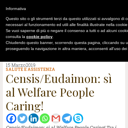
Informativa
Questo sito o gli strumenti terzi da questo utilizzati si avvalgono di 
necessari al funzionamento ed utili alle finalità illustrate nella cookie
Se vuoi saperne di più o negare il consenso a tutti o ad alcuni cooki
consulta la
cookie policy
.
Chiudendo questo banner, scorrendo questa pagina, cliccando su un
proseguendo la navigazione in altra maniera, acconsenti all’uso dei
15 Marzo2019
SALUTE E ASSISTENZA
Censis/Eudaimon: sì
al Welfare People
Caring!
Censis/Eudaimon: sì al Welfare People Caring! Tra i