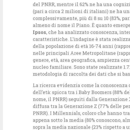
del PNRR, mentre il 62% ne ha una cogniz
(pari a circa 2 milioni di italiani) ne ha
complessivamente, più di 8 su 10 (83%, par
almeno di nome il Piano. È quanto emerge
Ipsos
, che ha analizzato conoscenza, inte
caratteristiche. L’indagine è stata reali
della popolazione di età 16-74 anni (rappre
nelle principali Aree Metropolitane (rappr
genere, età, area geografica, ampiezza centr
nucleo familiare. Sono state realizzate 1
metodologia di raccolta dei dati che si ba
La ricerca evidenzia come la conoscenza 
dell’età: spicca tra i Baby Boomers (88% d
nome, il PNRR) seguiti dalla Generazione X
diffusa tra la Generazione Z (77% delle per
PNRR). I Millennials, coloro che hanno tr
appena sotto la media (80% conoscono, a
sopra la media nazionale (23% rispetto a u