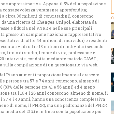
ione approssimativa. Appena il 5% della popolazione
 una consapevolezza veramente approfondita;
i a circa 36 milioni di concittadini), conoscono
C
 da una ricerca di
Changes Unipol
, elaborata da
resse e fiducia nel PNRR e nelle sue principali
zzata presso un campione nazionale rappresentativo
sentativi di oltre 44 milioni di individui) e residenti
esentativi di oltre 13 milioni di individui) secondo
o, titolo di studio, tenore di vita, professione e
.720 interviste, condotte mediante metodo CAWI1,
sa sulla compilazione di un questionario via web.
del Piano aumenti proporzionalmente al crescere
elle persone tra 57 e 74 anni conoscono, almeno di
 (83% delle persone tra 41 e 56 anni) ed è meno
sone tra i 16 e i 26 anni conoscono, almeno di nome, il
a i 27 e i 40 anni, hanno una conoscenza complessiva
lmeno di nome, il PNRR), ma una padronanza del PNRR
na media del 21%) e in linea con la popolazione più