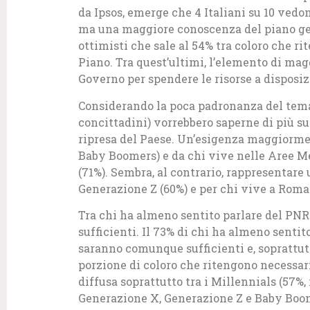
da Ipsos, emerge che 4 Italiani su 10 vedo
ma una maggiore conoscenza del piano gen
ottimisti che sale al 54% tra coloro che r
Piano. Tra quest’ultimi, l’elemento di ma
Governo per spendere le risorse a disposiz
Considerando la poca padronanza del tema, 2
concittadini) vorrebbero saperne di più s
ripresa del Paese. Un’esigenza maggiormen
Baby Boomers) e da chi vive nelle Aree Me
(71%). Sembra, al contrario, rappresentare
Generazione Z (60%) e per chi vive a Roma 
Tra chi ha almeno sentito parlare del PNRR
sufficienti. Il 73% di chi ha almeno sentit
saranno comunque sufficienti e, soprattutt
porzione di coloro che ritengono necessari
diffusa soprattutto tra i Millennials (57%, 
Generazione X, Generazione Z e Baby Boom