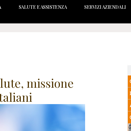
A
SALUTE E ASSISTENZA
SERVIZI AZIENDALI
alute, missione
taliani