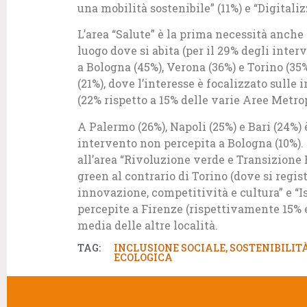
una mobilità sostenibile” (11%) e “Digitali
L’area “Salute” è la prima necessità anche 
luogo dove si abita (per il 29% degli inter
a Bologna (45%), Verona (36%) e Torino (3
(21%), dove l’interesse è focalizzato sulle 
(22% rispetto a 15% delle varie Aree Metro
A Palermo (26%), Napoli (25%) e Bari (24%) 
intervento non percepita a Bologna (10%). 
all’area “Rivoluzione verde e Transizione 
green al contrario di Torino (dove si regist
innovazione, competitività e cultura” e “I
percepite a Firenze (rispettivamente 15% e
media delle altre località.
TAG:
INCLUSIONE SOCIALE
,
SOSTENIBILIT
ECOLOGICA