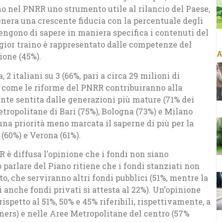
no nel PNRR uno strumento utile al rilancio del Paese,
era una crescente fiducia con la percentuale degli
itengono di sapere in maniera specifica i contenuti del
ggior traino è rappresentato dalle competenze del
A
ione (45%).
 italiani su 3 (66%, pari a circa 29 milioni di
u come le riforme del PNRR contribuiranno alla
te sentita dalle generazioni più mature (71% dei
tropolitane di Bari (75%), Bologna (73%) e Milano
 una priorità meno marcata il saperne di più per la
(60%) e Verona (61%).
 è diffusa l’opinione che i fondi non siano
o parlare del Piano ritiene che i fondi stanziati non
o, che serviranno altri fondi pubblici (51%, mentre la
 anche fondi privati si attesta al 22%). Un’opinione
rispetto al 51%, 50% e 45% riferibili, rispettivamente, a
ers) e nelle Aree Metropolitane del centro (57%