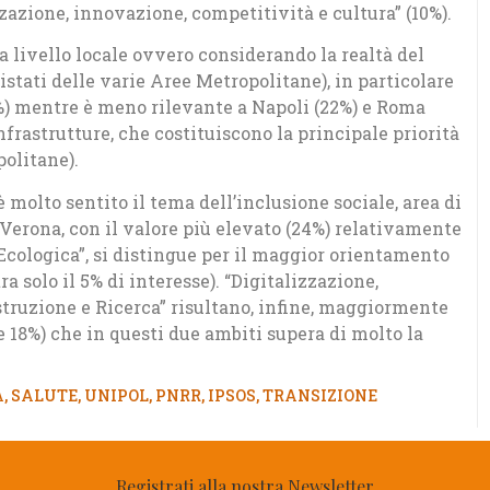
zzazione, innovazione, competitività e cultura” (10%).
a livello locale ovvero considerando la realtà del
vistati delle varie Aree Metropolitane), in particolare
5%) mentre è meno rilevante a Napoli (22%) e Roma
infrastrutture, che costituiscono la principale priorità
politane).
è molto sentito il tema dell’inclusione sociale, area di
Verona, con il valore più elevato (24%) relativamente
Ecologica”, si distingue per il maggior orientamento
ra solo il 5% di interesse). “Digitalizzazione,
struzione e Ricerca” risultano, infine, maggiormente
 18%) che in questi due ambiti supera di molto la
À
,
SALUTE
,
UNIPOL
,
PNRR
,
IPSOS
,
TRANSIZIONE
Registrati alla nostra Newsletter