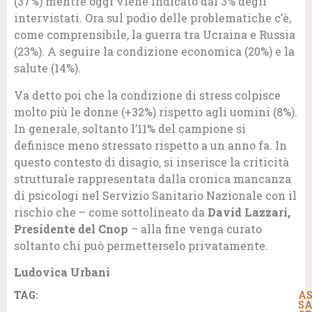
(37%) mentre oggi viene indicato dal 3% degli
intervistati. Ora sul podio delle problematiche c’è,
come comprensibile, la guerra tra Ucraina e Russia
(23%). A seguire la condizione economica (20%) e la
salute (14%).
Va detto poi che la condizione di stress colpisce
molto più le donne (+32%) rispetto agli uomini (8%).
In generale, soltanto l’11% del campione si
definisce meno stressato rispetto a un anno fa. In
questo contesto di disagio, si inserisce la criticità
strutturale rappresentata dalla cronica mancanza
di psicologi nel Servizio Sanitario Nazionale con il
rischio che – come sottolineato da
David Lazzari,
Presidente del Cnop
– alla fine venga curato
soltanto chi può permetterselo privatamente.
Ludovica Urbani
TAG:
AS
S