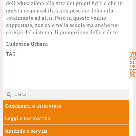
dell’educazione alla vita dei propri figli, e che in
questa responsabilità non possono delegarla
totalmente ad altri. Però in questo vanno
supportate, non solo nella scuola ma anche nei
servizi del sistema di promozione della salute.
Ludovica Urbani
TAG:
W
F
S
PS
BE
PS
Commenti e interviste
Leggi e normativa
Aziende e servizi