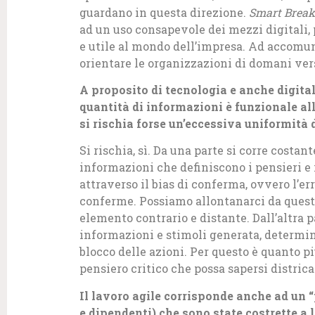
guardano in questa direzione.
Smart Break
ad un uso consapevole dei mezzi digitali, 
e utile al mondo dell’impresa. Ad accomun
orientare le organizzazioni di domani ver
A proposito di tecnologia e anche digital
quantità di informazioni è funzionale al
si rischia forse un’eccessiva uniformità 
Si rischia, sì. Da una parte si corre costan
informazioni che definiscono i pensieri e 
attraverso il bias di conferma, ovvero l’er
conferme. Possiamo allontanarci da questa
elemento contrario e distante. Dall’altra p
informazioni e stimoli generata, determina 
blocco delle azioni. Per questo è quanto 
pensiero critico che possa sapersi districa
Il lavoro agile corrisponde anche ad un 
e dipendenti) che sono state costrette a