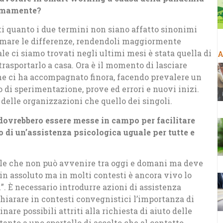
nomamente?
tti quanto i due termini non siano affatto sinonimi
olmare le differenze, rendendoli maggiormente
ale ci siamo trovati negli ultimi mesi è stata quella di
A
trasportarlo a casa. Ora è il momento di lasciare
che ci ha accompagnato finora, facendo prevalere un
o di sperimentazione, prove ed errori e nuovi inizi.
delle organizzazioni che quello dei singoli.
i dovrebbero essere messe in campo per facilitare
o di un’assistenza psicologica uguale per tutte e
le che non può avvenire tra oggi e domani ma deve
in assoluto ma in molti contesti è ancora vivo lo
i”. È necessario introdurre azioni di assistenza
ichiarare in contesti convegnistici l’importanza di
nare possibili attriti alla richiesta di aiuto delle
 tanto a uno sportello di ascolto che al contatto