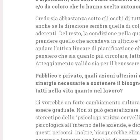
e/o da coloro che lo hanno scelto auto
Credo sia abbastanza sotto gli occhi di tu
anche se la direzione sembra quella di c
aderenti. Del resto, la condizione nella qu
prendere quello che accadeva in ufficio e 
andare l’ottica lineare di pianificazione 
pensiero che sia quanto più circolare, fatt
Atteggiamento valido sia per il benessere 
Pubblico e privato, quali azioni ulterior
sinergie necessarie a sostenere il bisogn
tutti nella vita quanto nel lavoro?
Ci vorrebbe un forte cambiamento cultura
essere graduale. Non si può generalizzare 
stereotipo dello “psicologo strizza cervell
psicologica all’interno delle aziende, e d
questi percorsi. Inoltre, bisognerebbe elimi
persone e favorire una facilità di accesso,