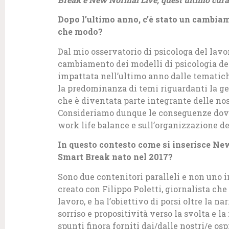
Dopo l’ultimo anno, c’è stato un cambiame
che modo?
Dal mio osservatorio di psicologa del lavo
cambiamento dei modelli di psicologia del
impattata nell’ultimo anno dalle tematich
la predominanza di temi riguardanti la ge
che è diventata parte integrante delle nostr
Consideriamo dunque le conseguenze dovu
work life balance e sull’organizzazione d
In questo contesto come si inserisce Ne
Smart Break nato nel 2017?
Sono due contenitori paralleli e non uno in
creato con Filippo Poletti, giornalista ch
lavoro, e ha l’obiettivo di porsi oltre la 
sorriso e propositività verso la svolta e l
spunti finora forniti dai/dalle nostri/e os