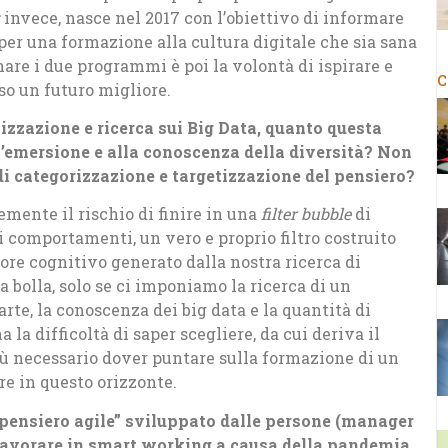
invece, nasce nel 2017 con l’obiettivo di informare
per una formazione alla cultura digitale che sia sana
are i due programmi è poi la volontà di ispirare e
C
so un futuro migliore.
izzazione e ricerca sui Big Data, quanto questa
l’emersione e alla conoscenza della diversità? Non
di categorizzazione e targetizzazione del pensiero?
temente il rischio di finire in una
filter bubble
di
i comportamenti, un vero e proprio filtro costruito
rore cognitivo generato dalla nostra ricerca di
 bolla, solo se ci imponiamo la ricerca di un
arte, la conoscenza dei big data e la quantità di
la difficoltà di saper scegliere, da cui deriva il
più necessario dover puntare sulla formazione di un
re in questo orizzonte.
“pensiero agile” sviluppato dalle persone (manager
 lavorare in smart working a causa della pandemia