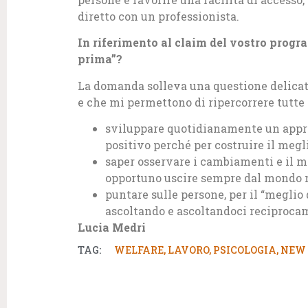
diretto con un professionista.
In riferimento al claim del vostro progr
prima”?
La domanda solleva una questione delicata
e che mi permettono di ripercorrere tutte l
sviluppare quotidianamente un appro
positivo perché per costruire il megl
saper osservare i cambiamenti e il mo
opportuno uscire sempre dal mondo r
puntare sulle persone, per il “meglio 
ascoltando e ascoltandoci reciproca
Lucia Medri
TAG:
WELFARE
,
LAVORO
,
PSICOLOGIA
,
NEW