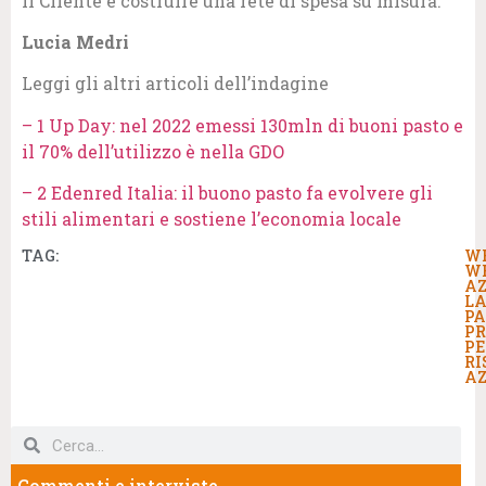
il Cliente e costruire una rete di spesa su misura.
Lucia Medri
Leggi gli altri articoli dell’indagine
– 1 Up Day: nel 2022 emessi 130mln di buoni pasto e
il 70% dell’utilizzo è nella GDO
– 2 Edenred Italia: il buono pasto fa evolvere gli
stili alimentari e sostiene l’economia locale
TAG:
W
W
AZ
LA
P
P
PE
RI
AZ
Commenti e interviste