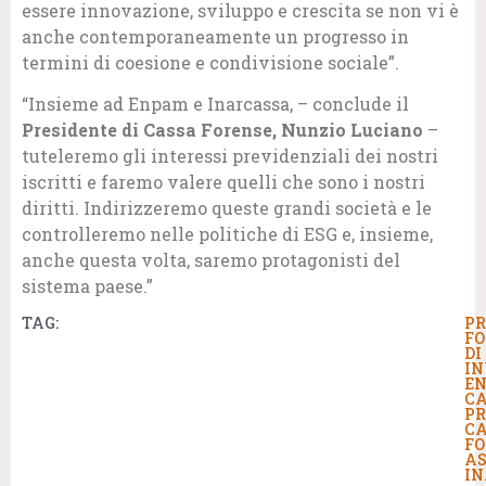
essere innovazione, sviluppo e crescita se non vi è
anche contemporaneamente un progresso in
termini di coesione e condivisione sociale”.
“Insieme ad Enpam e Inarcassa, – conclude il
Presidente di Cassa Forense, Nunzio Luciano
–
tuteleremo gli interessi previdenziali dei nostri
iscritti e faremo valere quelli che sono i nostri
diritti. Indirizzeremo queste grandi società e le
controlleremo nelle politiche di ESG e, insieme,
anche questa volta, saremo protagonisti del
sistema paese.”
TAG:
PR
FO
DI
IN
E
CA
PR
C
FO
AS
I