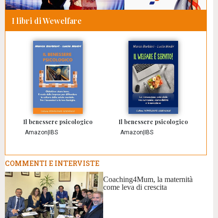
I libri di Wewelfare
Il benessere psicologico
Il benessere psicologico
Amazon
|
IBS
Amazon
|
IBS
COMMENTI E INTERVISTE
Coaching4Mum, la maternità
come leva di crescita