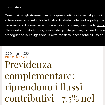
Informativa
Questo sito o gli strumenti terzi da questo utilizzati si avvalgono di
al funzionamento ed utili alle finalità illustrate nella cookie policy. S
più o negare il consenso a tutti o ad alcuni cookie, consulta la
cooki
Chiudendo questo banner, scorrendo questa pagina, cliccando su un
proseguendo la navigazione in altra maniera, acconsenti all’uso dei
22 Giugno2021
PREVIDENZA
Previdenza
complementare:
riprendono i flussi
contributivi +7,5% nel