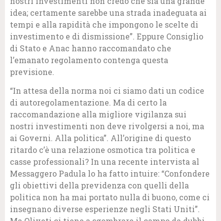
nostri investimenti non credo che sia una grande
idea; certamente sarebbe una strada inadeguata ai
tempi e alla rapidità che impongono le scelte di
investimento e di dismissione”. Eppure Consiglio
di Stato e Anac hanno raccomandato che
l’emanato regolamento contenga questa
previsione.
“In attesa della norma noi ci siamo dati un codice
di autoregolamentazione. Ma di certo la
raccomandazione alla migliore vigilanza sui
nostri investimenti non deve rivolgersi a noi, ma
ai Governi. Alla politica”. All’origine di questo
ritardo c’è una relazione osmotica tra politica e
casse professionali? In una recente intervista al
Messaggero Padula lo ha fatto intuire: “Confondere
gli obiettivi della previdenza con quelli della
politica non ha mai portato nulla di buono, come ci
insegnano diverse esperienze negli Stati Uniti”.
Ma Oliveti ci tiene a sgombrare il campo da dubbi