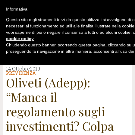
Informativa
Questo sito o gli strumenti terzi da questo utilizzati si avvalgono di 
necessari al funzionamento ed utili alle finalità illustrate nella cookie
vuoi saperne di più o negare il consenso a tutti o ad alcuni cookie, c
cookie policy
.
Chiudendo questo banner, scorrendo questa pagina, cliccando su un
proseguendo la navigazione in altra maniera, acconsenti all’uso dei
14 Ottobre2019
PREVIDENZA
Oliveti (Adepp):
“Manca il
regolamento sugli
investimenti? Colpa