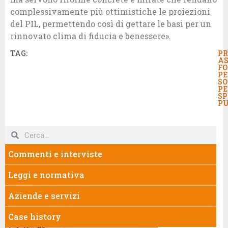
complessivamente più ottimistiche le proiezioni
del PIL, permettendo così di gettare le basi per un
rinnovato clima di fiducia e benessere».
TAG:
PR
AS
FO
PE
SO
PE
SP
PU
Commenti e interviste
Leggi e normativa
Aziende e servizi
Case history