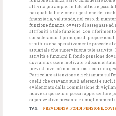
funzione finanza, salvo considerare come 
attività più ampie. In tale ottica è possi
nei quali la funzione di gestione dei risch
finanziaria, valutando, nel caso, di mante
funzione finanza, ovvero di assegnare ad a
attribuiti a tale funzione. Con riferiment
considerando il principio di proporzionali
struttura che operativamente procede al ca
attuariale che supervisiona tale attività. 
attività e funzioni il fondo pensione dovr
dovranno essere motivate e documentate. E
previsti ove ciò non contrasti con una ges
Particolare attenzione è richiamata sull’e
quelli che gravano sugli aderenti e sugli is
evidenziato dalla Commissione di vigilanz
nuove disposizioni possa rappresentare per
organizzativo presente e i miglioramenti r
TAG:
PREVIDENZA
,
FONDI PENSIONE
,
COVI