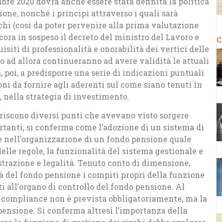
mbre 2020 dovrà anche essere stata definita la politica
one, nonché i principi attraverso i quali sarà
chi (così da poter pervenire alla prima valutazione
cora in sospeso il decreto del ministro del Lavoro e
C
uisiti di professionalità e onorabilità dei vertici delle
ad allora continueranno ad avere validità le attuali
, poi, a predisporre una serie di indicazioni puntuali
ni da fornire agli aderenti sul come siano tenuti in
i, nella strategia di investimento.
ariscono diversi punti che avevano visto sorgere
ortanti, si conferma come l’adozione di un sistema di
le nell’organizzazione di un fondo pensione quale
delle regole, la funzionalità del sistema gestionale e
strazione e legalità. Tenuto conto di dimensione,
tà del fondo pensione i compiti propri della funzione
i all’organo di controllo del fondo pensione. Al
i compliance non è prevista obbligatoriamente, ma la
 pensione. Si conferma altresì l’importanza della