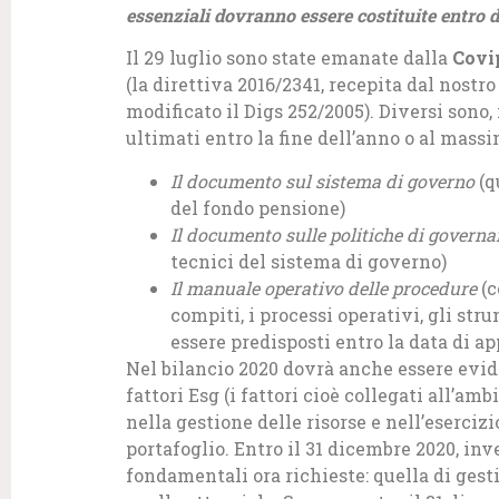
essenziali dovranno essere costituite entro 
Il 29 luglio sono state emanate dalla
Covi
(la direttiva 2016/2341, recepita dal nost
modificato il Digs 252/2005). Diversi sono
ultimati entro la fine dell’anno o al mass
Il documento sul sistema di governo
(q
del fondo pensione)
Il documento sulle politiche di govern
tecnici del sistema di governo)
Il manuale operativo delle procedure
(c
compiti, i processi operativi, gli str
essere predisposti entro la data di a
Nel bilancio 2020 dovrà anche essere evid
fattori Esg (i fattori cioè collegati all’am
nella gestione delle risorse e nell’esercizio
portafoglio. Entro il 31 dicembre 2020, inv
fondamentali ora richieste: quella di gesti