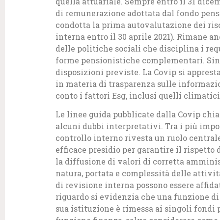
quella attuariale. Sempre entro il 31 dice
di remunerazione adottata dal fondo pensi
condotta la prima autovalutazione dei ris
interna entro il 30 aprile 2021). Rimane an
delle politiche sociali che disciplina i req
forme pensionistiche complementari. Sino 
disposizioni previste. La Covip si appresta
in materia di trasparenza sulle informazio
conto i fattori Esg, inclusi quelli climatic
Le linee guida pubblicate dalla Covip chi
alcuni dubbi interpretativi. Tra i più imp
controllo interno rivesta un ruolo centra
efficace presidio per garantire il rispetto 
la diffusione di valori di corretta ammini
natura, portata e complessità delle attivi
di revisione interna possono essere affidat
riguardo si evidenzia che una funzione d
sua istituzione è rimessa ai singoli fondi