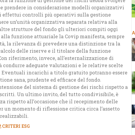
ora la funzione di gestione dei rischi debba svolgere
bile prendere in considerazione modelli organizzativi
i effettui controlli più operativi sulla gestione
nere un’unità organizzativa separata relativa alla
ltre strutture del fondo gli ulteriori compiti oggi
A
o alla funzione attuariale la Covip manifesta, sempre
tà, la rilevanza di prevedere una distinzione tra la
lcolo delle riserve e il titolare della funzione
Con riferimento, invece, all’esternalizzazione di
à condurre adeguate valutazioni e le relative scelte
ventuali incarichi a titolo gratuito potranno essere
tione sana, prudente ed efficace del fondo.
stensione del sistema di gestione dei rischi rispetto a
critti. Un ultimo invito, del tutto condivisibile, è
a rispetto all’occasione che il recepimento delle
 un momento di riflessione critica circa l’assetto
ealizzabili.
P
,
CRITERI ESG