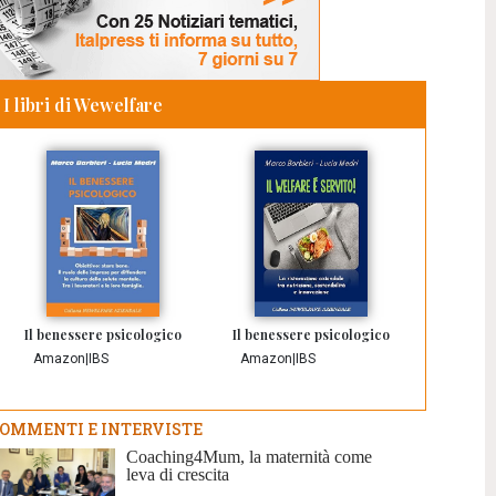
I libri di Wewelfare
Il benessere psicologico
Il benessere psicologico
Amazon
|
IBS
Amazon
|
IBS
OMMENTI E INTERVISTE
Coaching4Mum, la maternità come
leva di crescita