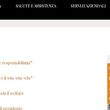
A
SALUTE E ASSISTENZA
SERVIZI AZIENDALI
e responsabilizza”
are il win-win-win”
cola il welfare
li presidente