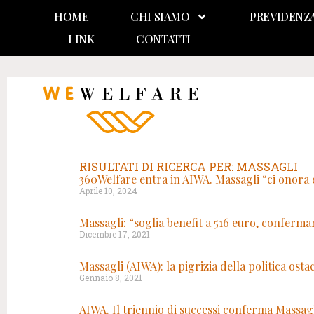
HOME
CHI SIAMO
PREVIDENZ
LINK
CONTATTI
RISULTATI DI RICERCA PER: MASSAGLI
360Welfare entra in AIWA. Massagli “ci onora 
Aprile 10, 2024
Massagli: “soglia benefit a 516 euro, conferm
Dicembre 17, 2021
Massagli (AIWA): la pigrizia della politica osta
Gennaio 8, 2021
AIWA. Il triennio di successi conferma Massag