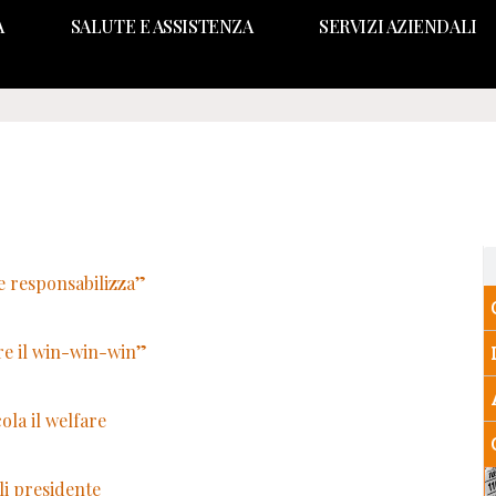
A
SALUTE E ASSISTENZA
SERVIZI AZIENDALI
e responsabilizza”
are il win-win-win”
cola il welfare
li presidente