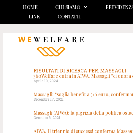
HOME
CHI SIAMO
PREVIDENZ
LINK
CONTATTI
RISULTATI DI RICERCA PER: MASSAGLI
360Welfare entra in AIWA. Massagli “ci onora 
Aprile 10, 2024
Massagli: “soglia benefit a 516 euro, conferm
Dicembre 17, 2021
Massagli (AIWA): la pigrizia della politica osta
Gennaio 8, 2021
AIWA. Il triennio di successi conferma Massag