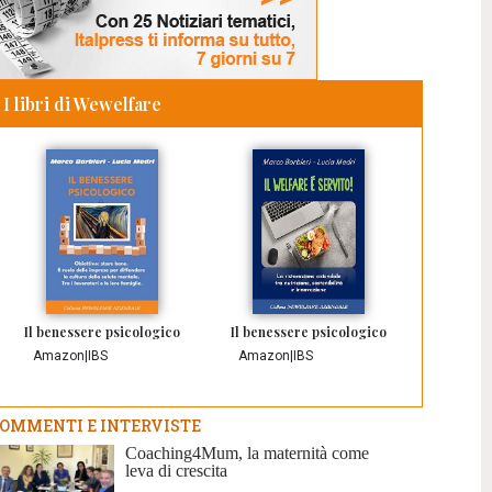
I libri di Wewelfare
Il benessere psicologico
Il benessere psicologico
Amazon
|
IBS
Amazon
|
IBS
OMMENTI E INTERVISTE
Coaching4Mum, la maternità come
leva di crescita