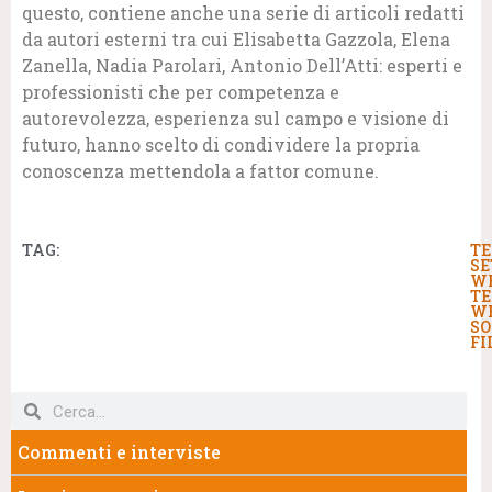
questo, contiene anche una serie di articoli redatti
da autori esterni tra cui Elisabetta Gazzola, Elena
Zanella, Nadia Parolari, Antonio Dell’Atti: esperti e
professionisti che per competenza e
autorevolezza, esperienza sul campo e visione di
futuro, hanno scelto di condividere la propria
conoscenza mettendola a fattor comune.
TAG:
TE
SE
W
TE
W
SO
FI
Commenti e interviste