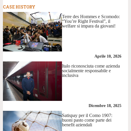
CASE HISTORY
Terre des Hommes e Scomodo:
“You’re Right Festival”, il
welfare si impara da giovani!
Aprile 10, 2026
Italo riconosciuta come azienda
socialmente responsabile e
inclusiva
Dicembre 18, 2025
Satispay per il Como 1907:
buoni pasto come parte dei
benefit aziendali