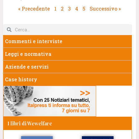
« Precedente
1
2
3
4
5
Successivo »
Commenti e interviste
Leggi e normativa
Aziende e servizi
Case history
I libri di Wewelfare