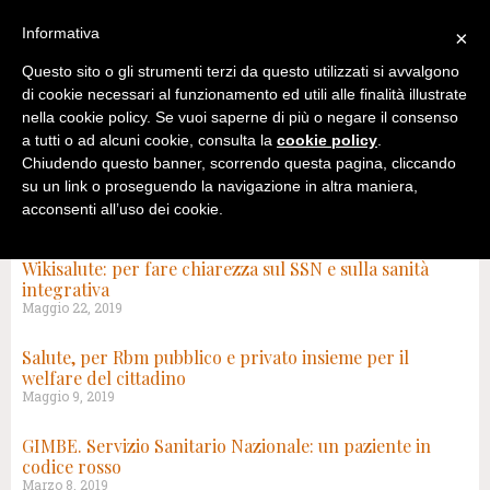
Informativa
×
Questo sito o gli strumenti terzi da questo utilizzati si avvalgono
di cookie necessari al funzionamento ed utili alle finalità illustrate
nella cookie policy. Se vuoi saperne di più o negare il consenso
a tutti o ad alcuni cookie, consulta la
cookie policy
.
Chiudendo questo banner, scorrendo questa pagina, cliccando
su un link o proseguendo la navigazione in altra maniera,
acconsenti all’uso dei cookie.
TAG: SISTEMA SANITARIO NAZIONALE
Wikisalute: per fare chiarezza sul SSN e sulla sanità
integrativa
Maggio 22, 2019
Salute, per Rbm pubblico e privato insieme per il
welfare del cittadino
Maggio 9, 2019
GIMBE. Servizio Sanitario Nazionale: un paziente in
codice rosso
Marzo 8, 2019