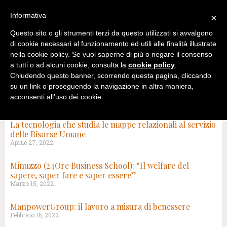
Informativa
×
Questo sito o gli strumenti terzi da questo utilizzati si avvalgono
di cookie necessari al funzionamento ed utili alle finalità illustrate
nella cookie policy. Se vuoi saperne di più o negare il consenso
a tutti o ad alcuni cookie, consulta la
cookie policy
.
Chiudendo questo banner, scorrendo questa pagina, cliccando
su un link o proseguendo la navigazione in altra maniera,
acconsenti all’uso dei cookie.
TAG: RISORSE UMANE
La tecnologia che studia le mappe relazionali al servizio
delle Risorse Umane
Aprile 27, 2022
Minuzzo (24Ore Business School): “Il welfare del
sapere, saper fare e saper essere”
Marzo 15, 2022
ManpowerGroup: il lavoro a misura di benessere
Febbraio 16, 2022