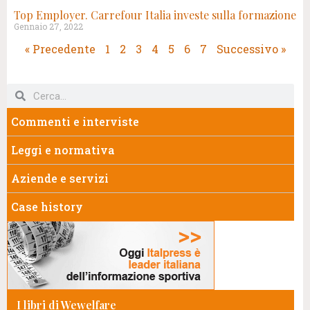
Top Employer. Carrefour Italia investe sulla formazione
Gennaio 27, 2022
« Precedente
1
2
3
4
5
6
7
Successivo »
Commenti e interviste
Leggi e normativa
Aziende e servizi
Case history
I libri di Wewelfare