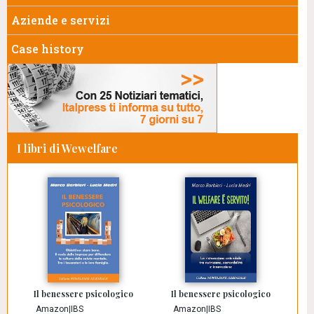
Aziende e servizi
Case history
I libri di Wewelfare
Il benessere psicologico
Il benessere psicologico
Amazon
|
IBS
Amazon
|
IBS