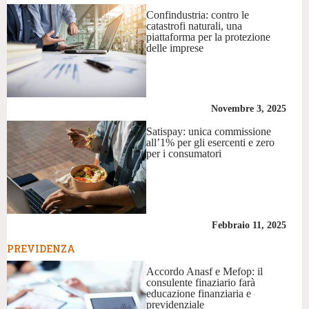
Confindustria: contro le
catastrofi naturali, una
piattaforma per la protezione
delle imprese
Novembre 3, 2025
Satispay: unica commissione
all’1% per gli esercenti e zero
per i consumatori
Febbraio 11, 2025
PREVIDENZA
Accordo Anasf e Mefop: il
consulente finaziario farà
educazione finanziaria e
previdenziale