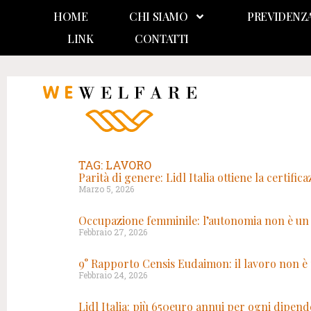
HOME
CHI SIAMO
PREVIDENZ
LINK
CONTATTI
TAG: LAVORO
Parità di genere: Lidl Italia ottiene la certifi
Marzo 5, 2026
Occupazione femminile: l’autonomia non è un 
Febbraio 27, 2026
9° Rapporto Censis Eudaimon: il lavoro non è 
Febbraio 24, 2026
Lidl Italia: più 650euro annui per ogni dipen