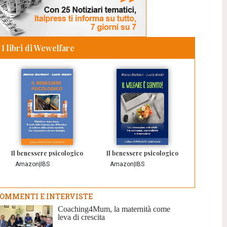
I libri di Wewelfare
Il benessere psicologico
Il benessere psicologico
Amazon
|
IBS
Amazon
|
IBS
OMMENTI E INTERVISTE
Coaching4Mum, la maternità come
leva di crescita