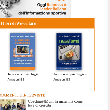
I libri di Wewelfare
Il benessere psicologico
Il benessere psicologico
Amazon
|
IBS
Amazon
|
IBS
OMMENTI E INTERVISTE
Coaching4Mum, la maternità come
leva di crescita