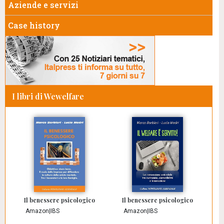
Aziende e servizi
Case history
I libri di Wewelfare
Il benessere psicologico
Il benessere psicologico
Amazon
|
IBS
Amazon
|
IBS