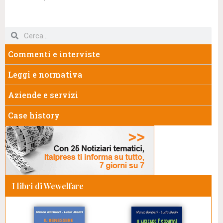
Commenti e interviste
Leggi e normativa
Aziende e servizi
Case history
I libri di Wewelfare