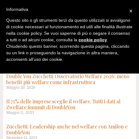
Informativa
×
Questo sito o gli strumenti terzi da questo utilizzati si avvalgono
di cookie necessari al funzionamento ed utili alle finalità illustrate
nella cookie policy. Se vuoi saperne di più o negare il consenso
a tutti o ad alcuni cookie, consulta la
cookie policy
.
Chiudendo questo banner, scorrendo questa pagina, cliccando
su un link o proseguendo la navigazione in altra maniera,
acconsenti all’uso dei cookie.
TAG: DOUBLE YOU
Double You Zucchetti Osservatorio Welfare 2026: meno
benefit più welfare come infrastruttura
Maggio 20, 2026
Il 73% delle imprese sceglie il welfare. Tutti i dati al
Zwelfare Summit di DoubleYou
Maggio 11, 2023
Zucchetti: Leadership anche nel welfare con Amilon e
DoubleYou
Dicembre 12, 2019