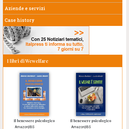
Aziende e servizi
Case history
I libri di Wewelfare
Il benessere psicologico
Il benessere psicologico
Amazon
|
IBS
Amazon
|
IBS