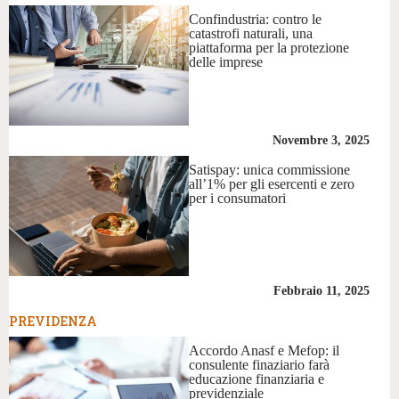
Confindustria: contro le
catastrofi naturali, una
piattaforma per la protezione
delle imprese
Novembre 3, 2025
Satispay: unica commissione
all’1% per gli esercenti e zero
per i consumatori
Febbraio 11, 2025
PREVIDENZA
Accordo Anasf e Mefop: il
consulente finaziario farà
educazione finanziaria e
previdenziale