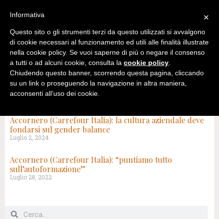
Informativa
×
Questo sito o gli strumenti terzi da questo utilizzati si avvalgono
di cookie necessari al funzionamento ed utili alle finalità illustrate
nella cookie policy. Se vuoi saperne di più o negare il consenso
a tutti o ad alcuni cookie, consulta la
cookie policy
.
Chiudendo questo banner, scorrendo questa pagina, cliccando
su un link o proseguendo la navigazione in altra maniera,
acconsenti all’uso dei cookie.
TAG: CARREFOUR ITALIA
Accornero (Carrefour Italia): la cultura aziendale deve
fondarsi sul gender balance
Luglio 2, 2024
Accornero (Carrefour Italia): “puntiamo tutto
sull’autoformazione”
Luglio 28, 2022