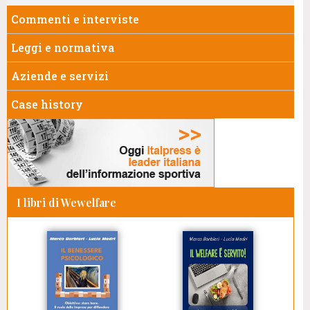
Commenti e interviste
Leggi e normativa
Aziende e servizi
Case history
I libri di Wewelfare