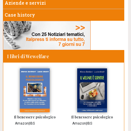
Aziende e servizi
Case history
I libri di Wewelfare
Il benessere psicologico
Il benessere psicologico
Amazon
|
IBS
Amazon
|
IBS