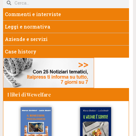
Commenti e interviste
Leggi e normativa
Aziende e servizi
Case history
I libri di Wewelfare