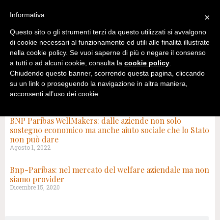
Informativa
×
Questo sito o gli strumenti terzi da questo utilizzati si avvalgono
di cookie necessari al funzionamento ed utili alle finalità illustrate
nella cookie policy. Se vuoi saperne di più o negare il consenso
a tutti o ad alcuni cookie, consulta la
cookie policy
.
Chiudendo questo banner, scorrendo questa pagina, cliccando
su un link o proseguendo la navigazione in altra maniera,
acconsenti all’uso dei cookie.
TAG: BNP-PARIBAS
BNP Paribas WellMakers: dalle aziende non solo
sostegno economico ma anche aiuto sociale che lo Stato
non può dare
Agosto 1, 2022
Bnp-Paribas: nel mercato del welfare aziendale ma non
siamo provider
Dicembre 15, 2020