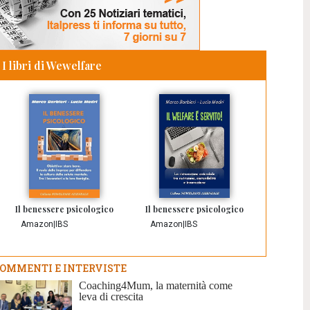
I libri di Wewelfare
Il benessere psicologico
Il benessere psicologico
Amazon
|
IBS
Amazon
|
IBS
OMMENTI E INTERVISTE
Coaching4Mum, la maternità come
leva di crescita