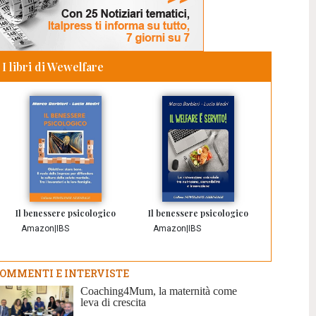
I libri di Wewelfare
Il benessere psicologico
Il benessere psicologico
Amazon
|
IBS
Amazon
|
IBS
OMMENTI E INTERVISTE
Coaching4Mum, la maternità come
leva di crescita