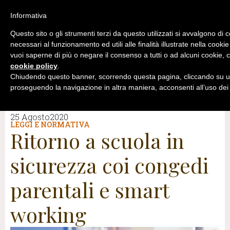
Informativa
Questo sito o gli strumenti terzi da questo utilizzati si avvalgono di 
necessari al funzionamento ed utili alle finalità illustrate nella cookie
vuoi saperne di più o negare il consenso a tutti o ad alcuni cookie, c
cookie policy
.
Chiudendo questo banner, scorrendo questa pagina, cliccando su un
proseguendo la navigazione in altra maniera, acconsenti all’uso dei
25 Agosto2020
LEGGI E NORMATIVA
Ritorno a scuola in
sicurezza coi congedi
parentali e smart
working