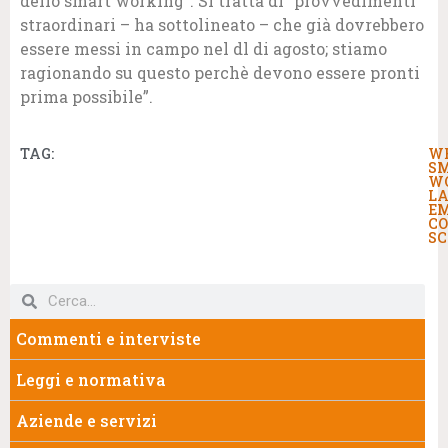
dello smart working”. Si tratta di “provvedimenti
straordinari – ha sottolineato – che già dovrebbero
essere messi in campo nel dl di agosto; stiamo
ragionando su questo perchè devono essere pronti
prima possibile”.
TAG:
W
S
W
LA
E
C
S
Commenti e interviste
Leggi e normativa
Aziende e servizi