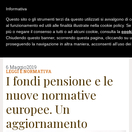
Informativa
Questo sito o gli strumenti terzi da questo utilizzati si avvalgono di
al funzionamento ed utili alle finalità illustrate nella cookie policy. S
più o negare il consenso a tutti o ad alcuni cookie, consulta la
cooki
Chiudendo questo banner, scorrendo questa pagina, cliccando su un
proseguendo la navigazione in altra maniera, acconsenti all’uso dei
6 Maggio2019
LEGGI E NORMATIVA
I fondi pensione e le
nuove normative
europee. Un
aggiornamento