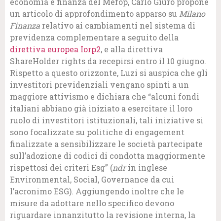
economia e finanza del Mefop, Carlo Giuro propone
un articolo di approfondimento apparso su
Milano
Finanza
relativo ai cambiamenti nel sistema di
previdenza complementare a seguito della
direttiva europea Iorp2
, e alla direttiva
ShareHolder rights da recepirsi entro il 10 giugno.
Rispetto a questo orizzonte, Luzi si auspica che gli
investitori previdenziali vengano spinti a un
maggiore attivismo e dichiara che “alcuni fondi
italiani abbiano già iniziato a esercitare il loro
ruolo di investitori istituzionali, tali iniziative si
sono focalizzate su politiche di engagement
finalizzate a sensibilizzare le società partecipate
sull’adozione di codici di condotta maggiormente
rispettosi dei criteri Esg” (
ndr
in inglese
Environmental, Social, Governance da cui
l’acronimo ESG). Aggiungendo inoltre che le
misure da adottare nello specifico devono
riguardare innanzitutto la revisione interna, la