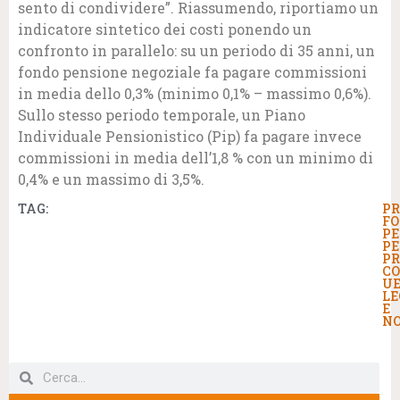
sento di condividere”. Riassumendo, riportiamo un
indicatore sintetico dei costi ponendo un
confronto in parallelo: su un periodo di 35 anni, un
fondo pensione negoziale fa pagare commissioni
in media dello 0,3% (minimo 0,1% – massimo 0,6%).
Sullo stesso periodo temporale, un Piano
Individuale Pensionistico (Pip) fa pagare invece
commissioni in media dell’1,8 % con un minimo di
0,4% e un massimo di 3,5%.
TAG:
PR
FO
PE
PE
PR
C
U
LE
E
N