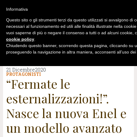
Informativa
Questo sito o gli strumenti terzi da questo utilizzati si avvalgono di 
necessari al funzionamento ed utili alle finalità illustrate nella cookie
vuoi saperne di più o negare il consenso a tutti o ad alcuni cookie, c
cookie policy
.
Chiudendo questo banner, scorrendo questa pagina, cliccando su un
proseguendo la navigazione in altra maniera, acconsenti all’uso dei
21 Dicembre2020
PROTAGONISTI
“Fermate le
esternalizzazioni!”.
Nasce la nuova Enel e
un modello avanzato