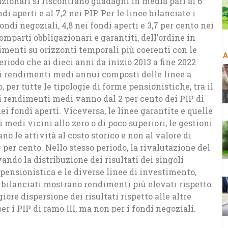
azionari si riscontrano guadagni in media pari al 6
di aperti e al 7,2 nei PIP. Per le linee bilanciate i
ondi negoziali, 4,8 nei fondi aperti e 3,7 per cento nei
omparti obbligazionari e garantiti, dell’ordine in
imenti su orizzonti temporali più coerenti con le
A
eriodo che ai dieci anni da inizio 2013 a fine 2022
 i rendimenti medi annui composti delle linee a
per tutte le tipologie di forme pensionistiche, tra il
e, i rendimenti medi vanno dal 2 per cento dei PIP di
 dei fondi aperti. Viceversa, le linee garantite e quelle
edi vicini allo zero o di poco superiori; le gestioni
no le attività al costo storico e non al valore di
per cento. Nello stesso periodo, la rivalutazione del
vando la distribuzione dei risultati dei singoli
 pensionistica e le diverse linee di investimento,
i bilanciati mostrano rendimenti più elevati rispetto
iore dispersione dei risultati rispetto alle altre
er i PIP di ramo III, ma non per i fondi negoziali.