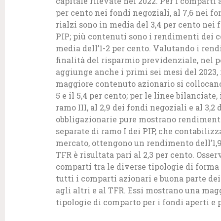
capitale rilevate nel 2022. Per i comparti 
per cento nei fondi negoziali, al 7,6 nei fon
rialzi sono in media del 3,4 per cento nei f
PIP; più contenuti sono i rendimenti dei c
media dell’1-2 per cento. Valutando i rend
finalità del risparmio previdenziale, nel p
aggiunge anche i primi sei mesi del 2023,
maggiore contenuto azionario si collocano, 
5 e il 5,4 per cento; per le linee bilanciat
ramo III, al 2,9 dei fondi negoziali e al 3,2
obbligazionarie pure mostrano rendimenti m
separate di ramo I dei PIP, che contabilizza
mercato, ottengono un rendimento dell’1,9 
TFR è risultata pari al 2,3 per cento. Osser
comparti tra le diverse tipologie di forma
tutti i comparti azionari e buona parte de
agli altri e al TFR. Essi mostrano una magg
tipologie di comparto per i fondi aperti e p