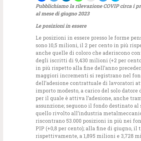
Pubblichiamo la rilevazione COVIP circa i pr
al mese di giugno 2023
Le posizioni in essere
Le posizioni in essere presso le forme pe
sono 10,5 milioni, il 2 per cento in più ris
anche quelle di coloro che aderiscono co
degli iscritti di 9,430 milioni (+2 per cent
in più rispetto alla fine dell’anno preceden
maggiori incrementi si registrano nel fondo
dell’adesione contrattuale di lavoratori a
importo modesto, a carico del solo datore d
per il quale è attiva l’adesione, anche tra
assunzione; seguono il fondo destinato al 
quello rivolto all’industria metalmeccanic
riscontrano 53.000 posizioni in più nei fon
PIP (+0,8 per cento); alla fine di giugno, il 
rispettivamente, a 1,895 milioni e 3,728 mi