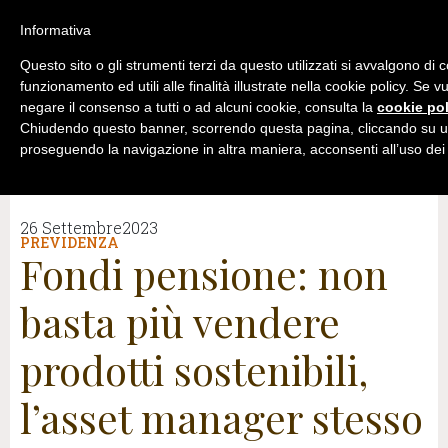
Informativa
Questo sito o gli strumenti terzi da questo utilizzati si avvalgono di 
funzionamento ed utili alle finalità illustrate nella cookie policy. Se 
negare il consenso a tutti o ad alcuni cookie, consulta la
cookie pol
Chiudendo questo banner, scorrendo questa pagina, cliccando su un
proseguendo la navigazione in altra maniera, acconsenti all’uso dei
26 Settembre2023
PREVIDENZA
Fondi pensione: non
basta più vendere
prodotti sostenibili,
l’asset manager stesso