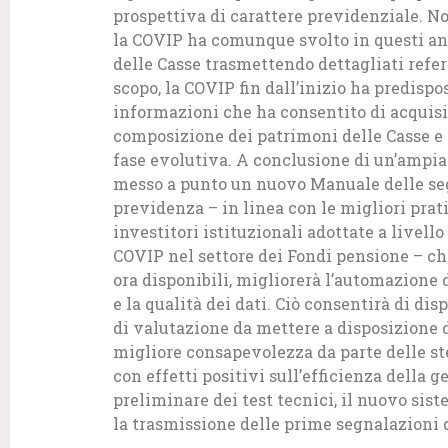
prospettiva di carattere previdenziale. N
la COVIP ha comunque svolto in questi ann
delle Casse trasmettendo dettagliati refer
scopo, la COVIP fin dall’inizio ha predispo
informazioni che ha consentito di acquis
composizione dei patrimoni delle Casse e de
fase evolutiva. A conclusione di un’ampia 
messo a punto un nuovo Manuale delle segn
previdenza – in linea con le migliori prati
investitori istituzionali adottate a livel
COVIP nel settore dei Fondi pensione – ch
ora disponibili, migliorerà l’automazione d
e la qualità dei dati. Ciò consentirà di di
di valutazione da mettere a disposizione d
migliore consapevolezza da parte delle ste
con effetti positivi sull’efficienza della g
preliminare dei test tecnici, il nuovo sis
la trasmissione delle prime segnalazioni d