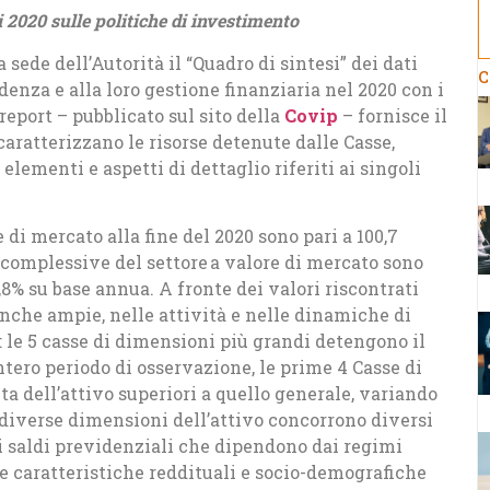
 2020 sulle politiche di investimento
a sede dell’Autorità il “Quadro di sintesi” dei dati
C
denza e alla loro gestione finanziaria nel 2020 con i
 report – pubblicato sul sito della
Covip
– fornisce il
caratterizzano le risorse detenute dalle Casse,
lementi e aspetti di dettaglio riferiti ai singoli
 di mercato alla fine del 2020 sono pari a 100,7
se complessive del settore a valore di mercato sono
6,8% su base annua. A fronte dei valori riscontrati
nche ampie, nelle attività e nelle dinamiche di
: le 5 casse di dimensioni più grandi detengono il
intero periodo di osservazione, le prime 4 Casse di
a dell’attivo superiori a quello generale, variando
e diverse dimensioni dell’attivo concorrono diversi
a i saldi previdenziali che dipendono dai regimi
lle caratteristiche reddituali e socio-demografiche