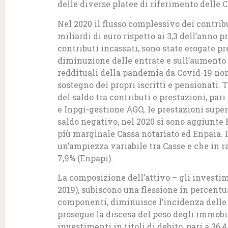
delle diverse platee di riferimento delle C
Nel 2020 il flusso complessivo dei contribut
miliardi di euro rispetto ai 3,3 dell’anno pr
contributi incassati, sono state erogate pre
diminuzione delle entrate e sull’aumento 
reddituali della pandemia da Covid-19 non
sostegno dei propri iscritti e pensionati. 
del saldo tra contributi e prestazioni, pari
e Inpgi-gestione AGO, le prestazioni supera
saldo negativo, nel 2020 si sono aggiunte 
più marginale Cassa notariato ed Enpaia. In 
un’ampiezza variabile tra Casse e che in rap
7,9% (Enpapi).
La composizione dell’attivo – gli investime
2019), subiscono una flessione in percentual
componenti, diminuisce l’incidenza delle q
prosegue la discesa del peso degli immobili
investimenti in titoli di debito, pari a 36,4