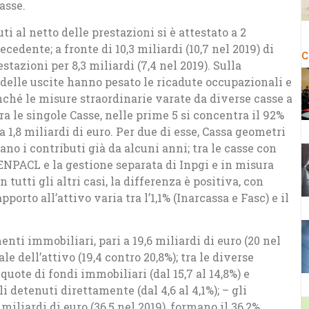
asse.
i al netto delle prestazioni si è attestato a 2
ecedente; a fronte di 10,3 miliardi (10,7 nel 2019) di
C
stazioni per 8,3 miliardi (7,4 nel 2019). Sulla
delle uscite hanno pesato le ricadute occupazionali e
ché le misure straordinarie varate da diverse casse a
Tra le singole Casse, nelle prime 5 si concentra il 92%
 a 1,8 miliardi di euro. Per due di esse, Cassa geometri
no i contributi già da alcuni anni; tra le casse con
ENPACL e la gestione separata di Inpgi e in misura
tutti gli altri casi, la differenza è positiva, con
porto all’attivo varia tra l’1,1% (Inarcassa e Fasc) e il
nti immobiliari, pari a 19,6 miliardi di euro (20 nel
e dell’attivo (19,4 contro 20,8%); tra le diverse
uote di fondi immobiliari (dal 15,7 al 14,8%) e
 detenuti direttamente (dal 4,6 al 4,1%); – gli
 miliardi di euro (36,5 nel 2019), formano il 36,2%