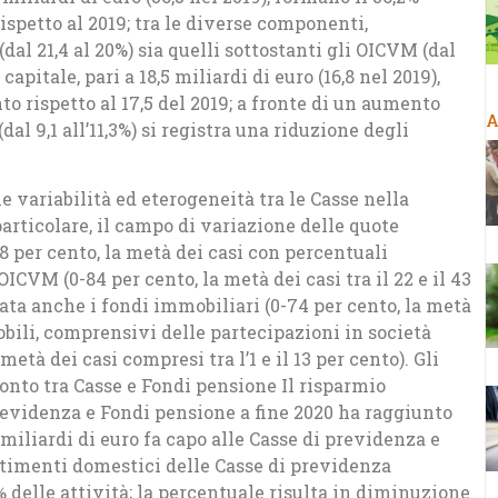
rispetto al 2019; tra le diverse componenti,
dal 21,4 al 20%) sia quelli sottostanti gli OICVM (dal
 capitale, pari a 18,5 miliardi di euro (16,8 nel 2019),
nto rispetto al 17,5 del 2019; a fronte di un aumento
A
al 9,1 all’11,3%) si registra una riduzione degli
le variabilità ed eterogeneità tra le Casse nella
particolare, il campo di variazione delle quote
78 per cento, la metà dei casi con percentuali
 OICVM (0-84 per cento, la metà dei casi tra il 22 e il 43
ata anche i fondi immobiliari (0-74 per cento, la metà
mmobili, comprensivi delle partecipazioni in società
metà dei casi compresi tra l’1 e il 13 per cento). Gli
onto tra Casse e Fondi pensione Il risparmio
evidenza e Fondi pensione a fine 2020 ha raggiunto
,7 miliardi di euro fa capo alle Casse di previdenza e
estimenti domestici delle Casse di previdenza
% delle attività; la percentuale risulta in diminuzione