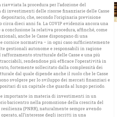
a riavviata la procedura per l’adozione del
di investimenti delle risorse finanziarie delle Casse
i depositario, che, secondo l’originaria previsione
o circa dieci anni fa. La COVIP evidenzia ancora una
 a conclusione la relativa procedura, affinché, come
ituzionali, anche le Casse dispongano di una
le cornice normativa – in ogni caso sufficientemente
elte gestionali autonome e responsabili in ragione
il rafforzamento strutturale delle Casse e una più
tracciabili, rendendone più efficace l’operatività in
ento, fortemente sollecitato dalla complessità dei
turale dal quale dipende anche il ruolo che le Casse
ono svolgere per lo sviluppo dei mercati finanziari e
positari di un capitale che guarda al lungo periodo.
ne importante in materia di investimenti in un
prio baricentro nella promozione della crescita del
 e resilienza (PNRR), naturalmente sempre avendo
operato, all’interesse degli iscritti in una