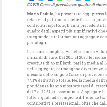
COVIP. Casse di previdenza: quadro di sintesi
Mario Padula
, ha presentato oggi presso l
relativi al patrimonio delle Casse di previ
confronti rispetto agli anni precedenti. Il
quadro degli aspetti più significativi che 
integrando le informazioni aggregate con e
portafogli.
Le risorse complessive del settore a valore
miliardi di euro. Dal 2011 al 2020 le risor
cresciute di 45 miliardi, pari in media al 
nell’aggregato, permangono divergenze, a
crescita delle singole Casse di previdenza
74,1% dell’attivo totale. Nella media dell’
previdenza hanno mostrato tassi di crescit
dal 7 al 12,6% su base annua. A spiegare l
fattori, quali ad esempio le differenze tr
contributivi e prestazionali, oltre che da