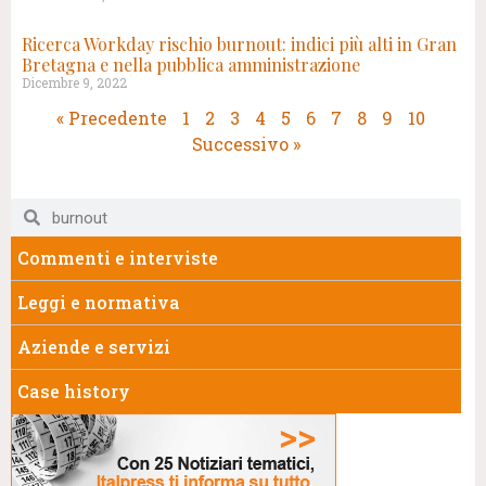
Ricerca Workday rischio burnout: indici più alti in Gran
Bretagna e nella pubblica amministrazione
Dicembre 9, 2022
« Precedente
1
2
3
4
5
6
7
8
9
10
Successivo »
Commenti e interviste
Leggi e normativa
Aziende e servizi
Case history