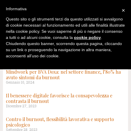
Informativa
×
Questo sito o gli strumenti terzi da questo utilizzati si avvalgono
di cookie necessari al funzionamento ed utili alle finalità illustrate
nella cookie policy. Se vuoi saperne di più o negare il consenso
a tutti o ad alcuni cookie, consulta la
cookie policy
.
Chiudendo questo banner, scorrendo questa pagina, cliccando
su un link o proseguendo la navigazione in altra maniera,
acconsenti all’uso dei cookie.
RISULTATI DI RICERCA PER: BURNOUT – PAGINA 2
Mindwork per BVA Doxa: nel settore finance, l’80% ha
avuto sintomi da burnout
Gennaio 10, 2024
Il benessere digitale favorisce la consapevolezza e
contrasta il burnout
Dicembre 27, 2023
Contro il burnout, flessibilità lavorativa e supporto
psicologico
Settembre 28, 2023