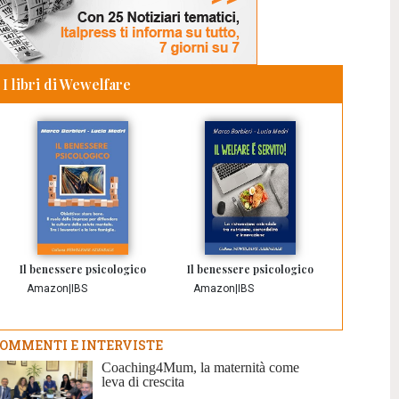
I libri di Wewelfare
Il benessere psicologico
Il benessere psicologico
Amazon
|
IBS
Amazon
|
IBS
OMMENTI E INTERVISTE
Coaching4Mum, la maternità come
leva di crescita