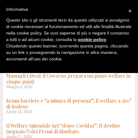
Informativa
×
Questo sito o gli strumenti terzi da questo utilizzati si avvalgono
di cookie necessari al funzionamento ed utili alle finalità illustrate
nella cookie policy. Se vuoi saperne di più o negare il consenso
a tutti o ad alcuni cookie, consulta la
cookie policy
.
Chiudendo questo banner, scorrendo questa pagina, cliccando
su un link o proseguendo la navigazione in altra maniera,
acconsenti all’uso dei cookie.
CATEGORIA: SERVIZI AZIENDALI/DOPO COVID-19
Massagli (Aiwa): il Governo prepara un piano welfare in
cinque punti
Maggio 6, 2020
Senza barriere e “a misura di persona”, il welfare a 360°
di Sodexo
Aprile 20, 2020
Il Welfare Aziendale nel “dopo-Covid19”. Il destino
(segnato?) dei Premi di Risultato
Aprile 17, 2020