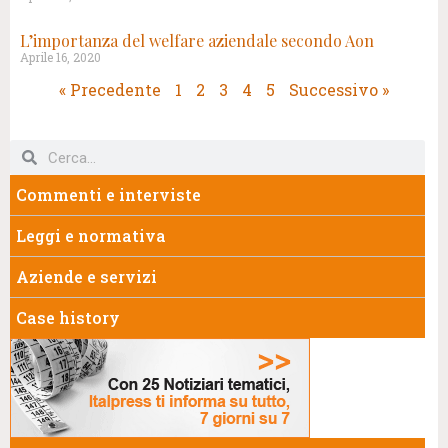
L’importanza del welfare aziendale secondo Aon
Aprile 16, 2020
« Precedente
1
2
3
4
5
Successivo »
Commenti e interviste
Leggi e normativa
Aziende e servizi
Case history