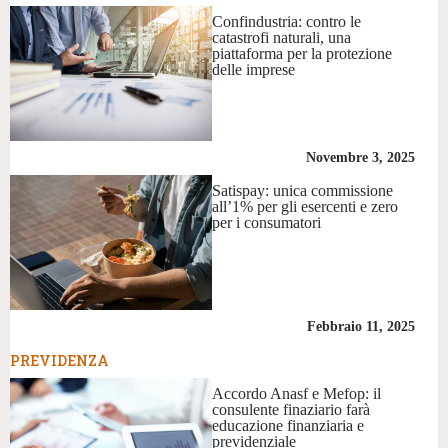
Confindustria: contro le
catastrofi naturali, una
piattaforma per la protezione
delle imprese
Novembre 3, 2025
Satispay: unica commissione
all’1% per gli esercenti e zero
per i consumatori
Febbraio 11, 2025
PREVIDENZA
Accordo Anasf e Mefop: il
consulente finaziario farà
educazione finanziaria e
previdenziale