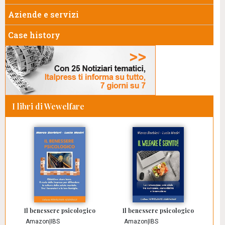
Aziende e servizi
Case history
I libri di Wewelfare
Il benessere psicologico
Il benessere psicologico
Amazon
|
IBS
Amazon
|
IBS