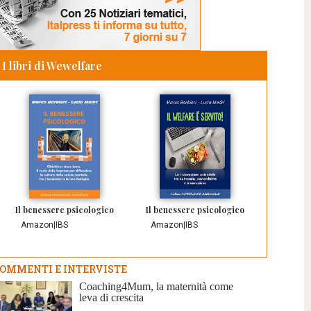
I libri di Wewelfare
Il benessere psicologico
Il benessere psicologico
Amazon
|
IBS
Amazon
|
IBS
OMMENTI E INTERVISTE
Coaching4Mum, la maternità come
leva di crescita